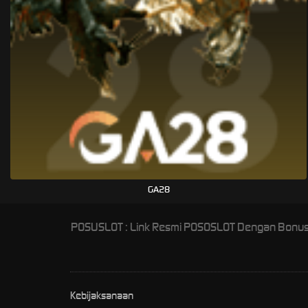
GA28
POSUSLOT : Link Resmi POSOSLOT Dengan Bon
Kebijaksanaan