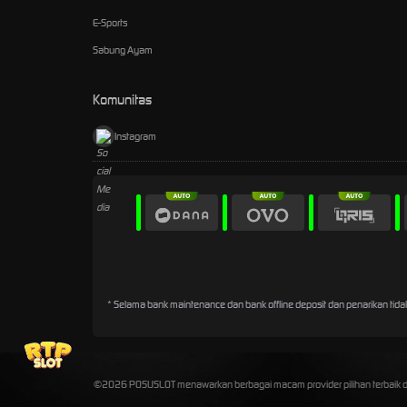
E-Sports
Sabung Ayam
Komunitas
Instagram
* Selama bank maintenance dan bank offline deposit dan penarikan tida
©2026 POSUSLOT menawarkan berbagai macam provider pilihan terbaik da