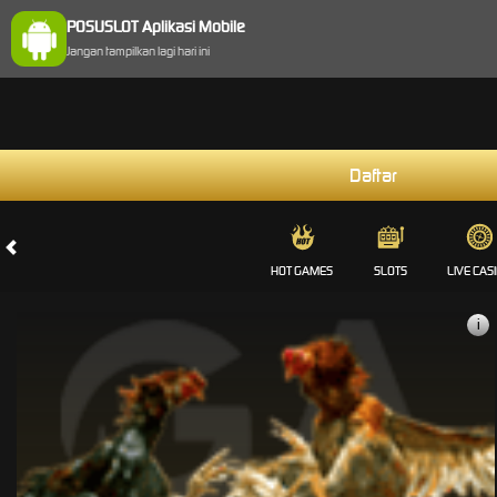
POSUSLOT Aplikasi Mobile
Jangan tampilkan lagi hari ini
Daftar
HOT GAMES
SLOTS
LIVE CAS
i