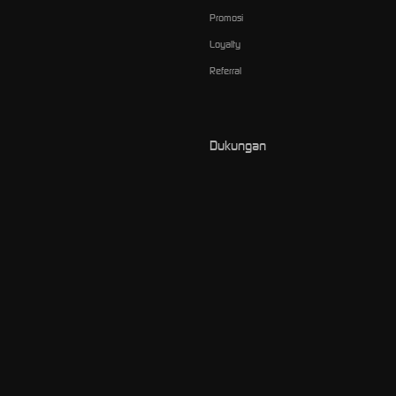
Promosi
Loyalty
Referral
Dukungan