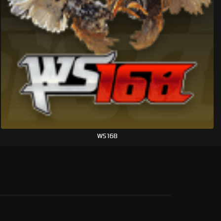
WS168