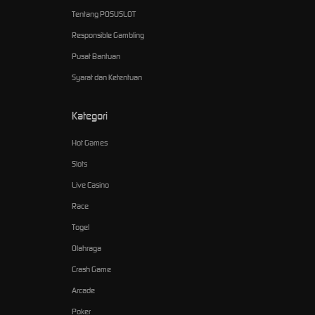
Tentang POSUSLOT
Responsible Gambling
Pusat Bantuan
Syarat dan Ketentuan
Kategori
Hot Games
Slots
Live Casino
Race
Togel
Olahraga
Crash Game
Arcade
Poker