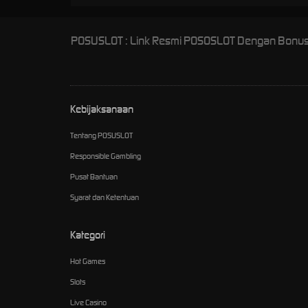
POSUSLOT : Link Resmi POSOSLOT Dengan Bon
Kebijaksanaan
Tentang POSUSLOT
Responsible Gambling
Pusat Bantuan
Syarat dan Ketentuan
Kategori
Hot Games
Slots
Live Casino