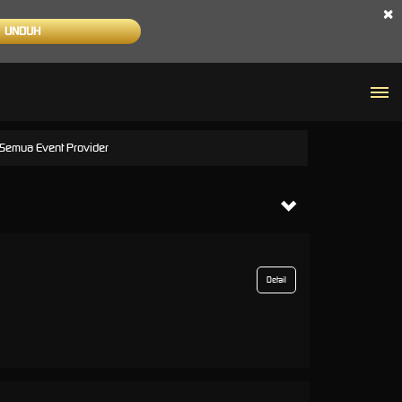
×
UNDUH
Semua Event Provider
Detail