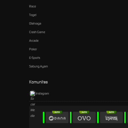
Race
Togel
Olahraga
Crash Game
Arcade
Poker
E-Sports
Sabung Ayam
Komunitas
Instagram