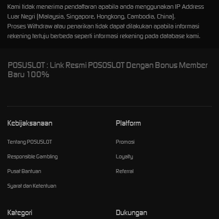
Kami tidak menerima pendaftaran apabila anda menggunakan IP Address
Luar Negri (Malaysia, Singapore, Hongkong, Cambodia, China).
Proses Withdraw atau penarikan tidak dapat dilakukan apabila informasi
rekening tertuju berbeda seperti informasi rekening pada database kami.
POSUSLOT : Link Resmi POSOSLOT Dengan Bonus Member
Baru 100%
Kebijaksanaan
Platform
Tentang POSUSLOT
Promosi
Responsible Gambling
Loyalty
Pusat Bantuan
Referral
Syarat dan Ketentuan
Kategori
Dukungan