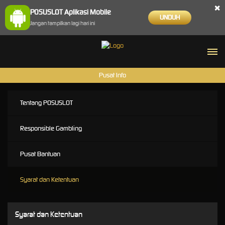
×
POSUSLOT Aplikasi Mobile
UNDUH
Jangan tampilkan lagi hari ini
Pusat Info
Tentang POSUSLOT
Responsible Gambling
Pusat Bantuan
Syarat dan Ketentuan
Syarat dan Ketentuan